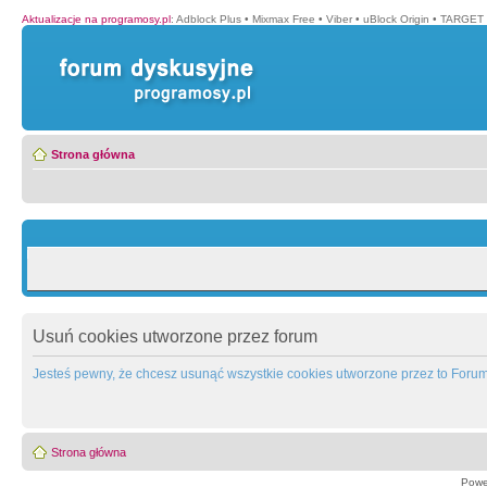
Aktualizacje na programosy.pl
:
Adblock Plus
•
Mixmax Free
•
Viber
•
uBlock Origin
•
TARGET 
Strona główna
Usuń cookies utworzone przez forum
Jesteś pewny, że chcesz usunąć wszystkie cookies utworzone przez to Foru
Strona główna
Powe