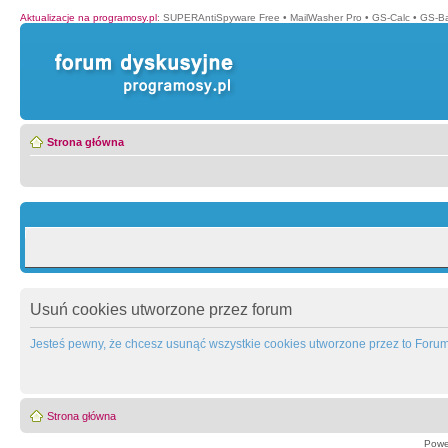
Aktualizacje na programosy.pl
:
SUPERAntiSpyware Free
•
MailWasher Pro
•
GS-Calc
•
GS-B
Strona główna
Usuń cookies utworzone przez forum
Jesteś pewny, że chcesz usunąć wszystkie cookies utworzone przez to Foru
Strona główna
Powe