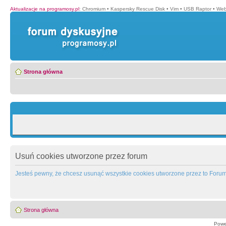
Aktualizacje na programosy.pl
:
Chromium
•
Kaspersky Rescue Disk
•
Vim
•
USB Raptor
•
Web
Strona główna
Usuń cookies utworzone przez forum
Jesteś pewny, że chcesz usunąć wszystkie cookies utworzone przez to Foru
Strona główna
Powe