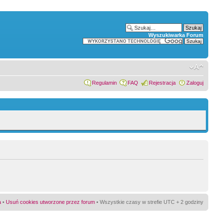
Wyszukiwarka Forum
Regulamin
FAQ
Rejestracja
Zaloguj
a
•
Usuń cookies utworzone przez forum
• Wszystkie czasy w strefie UTC + 2 godziny