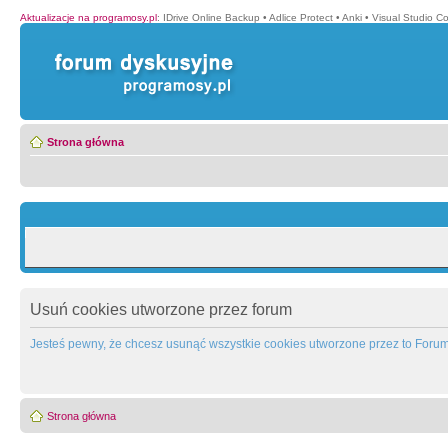
Aktualizacje na programosy.pl
:
IDrive Online Backup
•
Adlice Protect
•
Anki
•
Visual Studio C
Strona główna
Usuń cookies utworzone przez forum
Jesteś pewny, że chcesz usunąć wszystkie cookies utworzone przez to Foru
Strona główna