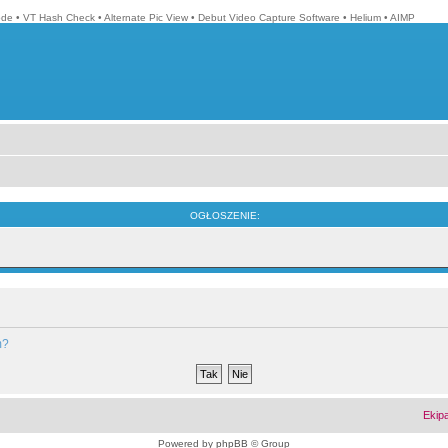
ode
•
VT Hash Check
•
Alternate Pic View
•
Debut Video Capture Software
•
Helium
•
AIMP
OGŁOSZENIE:
m?
Ekip
Powered by
phpBB
© Group