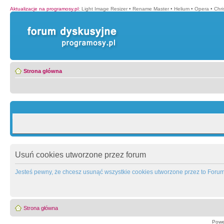
Aktualizacje na programosy.pl
:
Light Image Resizer
•
Rename Master
•
Helium
•
Opera
•
Chr
Strona główna
Usuń cookies utworzone przez forum
Jesteś pewny, że chcesz usunąć wszystkie cookies utworzone przez to Foru
Strona główna
Powe