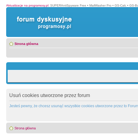
Aktualizacje na programosy.pl
:
SUPERAntiSpyware Free
•
MailWasher Pro
•
GS-Calc
•
GS-B
Strona główna
Usuń cookies utworzone przez forum
Jesteś pewny, że chcesz usunąć wszystkie cookies utworzone przez to Foru
Strona główna