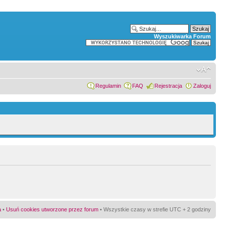
Wyszukiwarka Forum
Regulamin
FAQ
Rejestracja
Zaloguj
a
•
Usuń cookies utworzone przez forum
• Wszystkie czasy w strefie UTC + 2 godziny