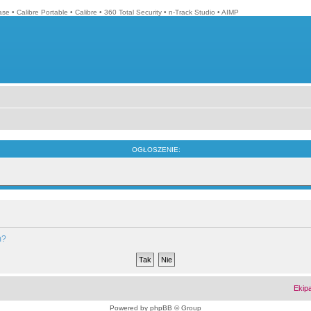
ase
•
Calibre Portable
•
Calibre
•
360 Total Security
•
n-Track Studio
•
AIMP
OGŁOSZENIE:
m?
Ekip
Powered by
phpBB
© Group