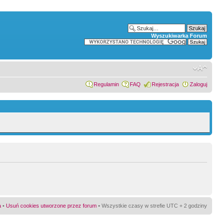
Wyszukiwarka Forum
Regulamin
FAQ
Rejestracja
Zaloguj
a
•
Usuń cookies utworzone przez forum
• Wszystkie czasy w strefie UTC + 2 godziny