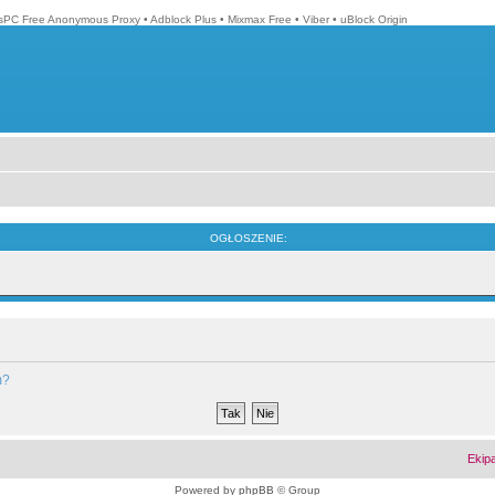
isPC Free Anonymous Proxy
•
Adblock Plus
•
Mixmax Free
•
Viber
•
uBlock Origin
OGŁOSZENIE:
m?
Ekip
Powered by
phpBB
© Group