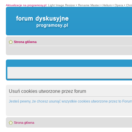
Aktualizacje na programosy.pl
:
Light Image Resizer
•
Rename Master
•
Helium
•
Opera
•
Chr
Strona główna
Usuń cookies utworzone przez forum
Jesteś pewny, że chcesz usunąć wszystkie cookies utworzone przez to Foru
Strona główna