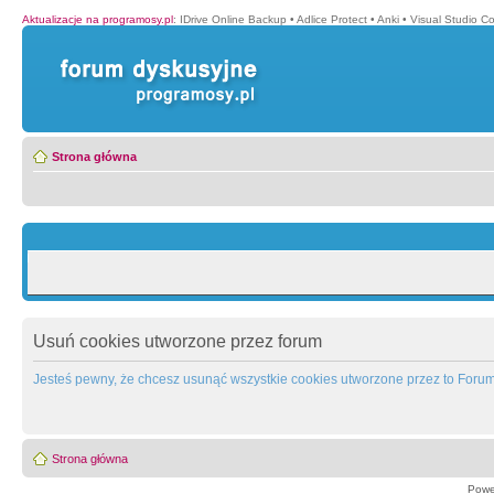
Aktualizacje na programosy.pl
:
IDrive Online Backup
•
Adlice Protect
•
Anki
•
Visual Studio C
Strona główna
Usuń cookies utworzone przez forum
Jesteś pewny, że chcesz usunąć wszystkie cookies utworzone przez to Foru
Strona główna
Powe