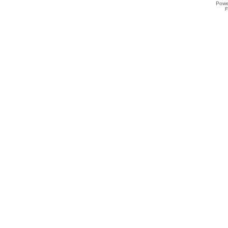
Powe
F