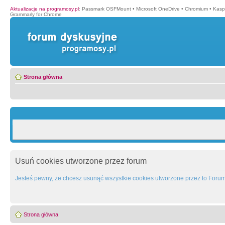
Aktualizacje na programosy.pl
:
Passmark OSFMount
•
Microsoft OneDrive
•
Chromium
•
Kasp
Grammarly for Chrome
Strona główna
Usuń cookies utworzone przez forum
Jesteś pewny, że chcesz usunąć wszystkie cookies utworzone przez to Foru
Strona główna