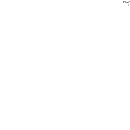
Powe
F