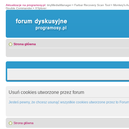
Aktualizacje na programosy.pl
:
tinyMediaManager
•
Farbar Recovery Scan Tool
•
Monkey′s A
Double Commander
•
XYplorer
Strona główna
Usuń cookies utworzone przez forum
Jesteś pewny, że chcesz usunąć wszystkie cookies utworzone przez to Foru
Strona główna