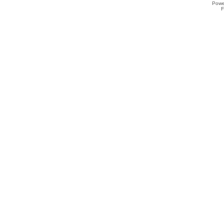
Powe
F