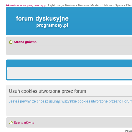
Aktualizacje na programosy.pl
:
Light Image Resizer
•
Rename Master
•
Helium
•
Opera
•
Chr
Strona główna
Usuń cookies utworzone przez forum
Jesteś pewny, że chcesz usunąć wszystkie cookies utworzone przez to Foru
Strona główna
Powe