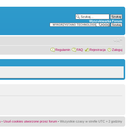
Wyszukiwarka Forum
Regulamin
FAQ
Rejestracja
Zaloguj
a
•
Usuń cookies utworzone przez forum
• Wszystkie czasy w strefie UTC + 2 godziny