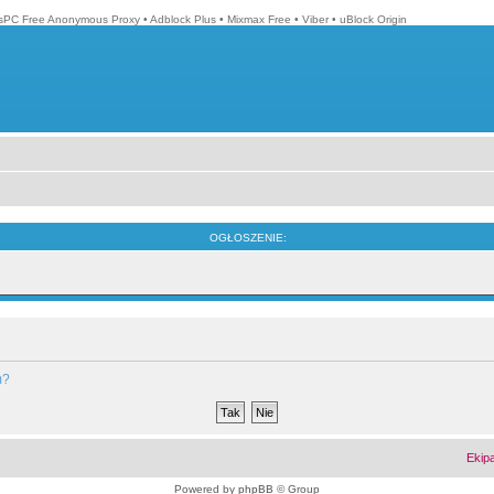
isPC Free Anonymous Proxy
•
Adblock Plus
•
Mixmax Free
•
Viber
•
uBlock Origin
OGŁOSZENIE:
m?
Ekip
Powered by
phpBB
© Group