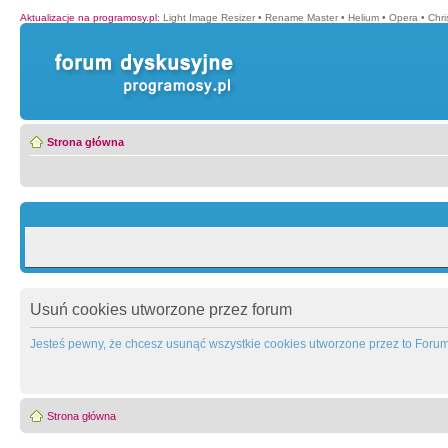
Aktualizacje na programosy.pl
:
Light Image Resizer
•
Rename Master
•
Helium
•
Opera
•
Chr
Strona główna
Usuń cookies utworzone przez forum
Jesteś pewny, że chcesz usunąć wszystkie cookies utworzone przez to Foru
Strona główna