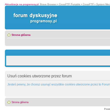
Aktualizacje na programosy.pl
:
Brave Browser
•
CrossFTP Portable
•
CrossFTP
•
System Mec
Strona główna
Usuń cookies utworzone przez forum
Jesteś pewny, że chcesz usunąć wszystkie cookies utworzone przez to Foru
Strona główna
Powe