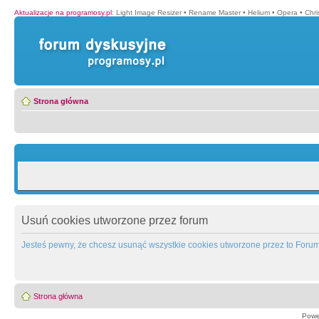
Aktualizacje na programosy.pl
:
Light Image Resizer
•
Rename Master
•
Helium
•
Opera
•
Chr
Strona główna
Usuń cookies utworzone przez forum
Jesteś pewny, że chcesz usunąć wszystkie cookies utworzone przez to Foru
Strona główna
Powe