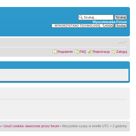
Wyszukiwarka Forum
Regulamin
FAQ
Rejestracja
Zaloguj
a
•
Usuń cookies utworzone przez forum
• Wszystkie czasy w strefie UTC + 2 godziny