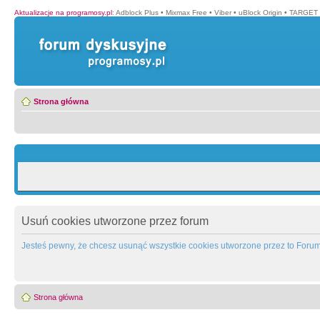
Aktualizacje na programosy.pl
:
Adblock Plus
•
Mixmax Free
•
Viber
•
uBlock Origin
•
TARGET 
Strona główna
Usuń cookies utworzone przez forum
Jesteś pewny, że chcesz usunąć wszystkie cookies utworzone przez to Foru
Strona główna