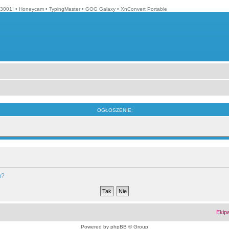
3001!
•
Honeycam
•
TypingMaster
•
GOG Galaxy
•
XnConvert Portable
OGŁOSZENIE:
m?
Ekip
Powered by
phpBB
© Group