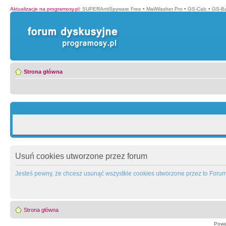
Aktualizacje na programosy.pl
:
SUPERAntiSpyware Free
•
MailWasher Pro
•
GS-Calc
•
GS-B
Strona główna
Usuń cookies utworzone przez forum
Jesteś pewny, że chcesz usunąć wszystkie cookies utworzone przez to Foru
Strona główna
Powe