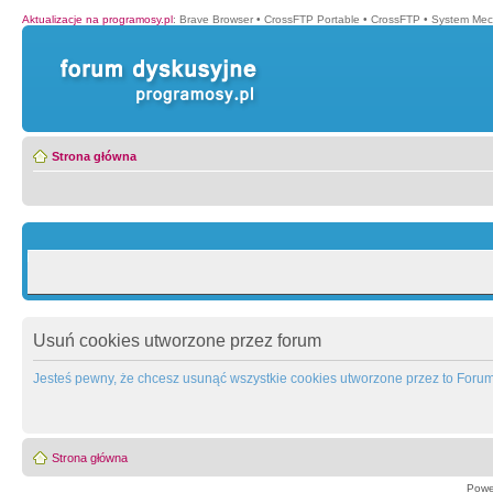
Aktualizacje na programosy.pl
:
Brave Browser
•
CrossFTP Portable
•
CrossFTP
•
System Mec
Strona główna
Usuń cookies utworzone przez forum
Jesteś pewny, że chcesz usunąć wszystkie cookies utworzone przez to Foru
Strona główna
Powe