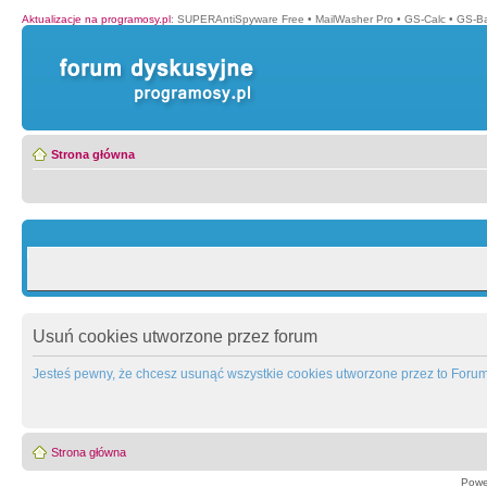
Aktualizacje na programosy.pl
:
SUPERAntiSpyware Free
•
MailWasher Pro
•
GS-Calc
•
GS-B
Strona główna
Usuń cookies utworzone przez forum
Jesteś pewny, że chcesz usunąć wszystkie cookies utworzone przez to Foru
Strona główna
Powe