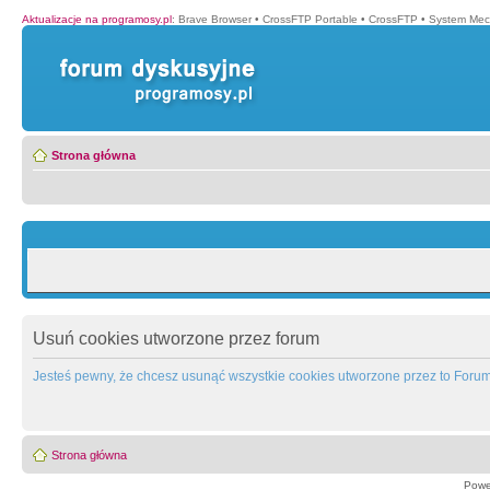
Aktualizacje na programosy.pl
:
Brave Browser
•
CrossFTP Portable
•
CrossFTP
•
System Mec
Strona główna
Usuń cookies utworzone przez forum
Jesteś pewny, że chcesz usunąć wszystkie cookies utworzone przez to Foru
Strona główna
Powe