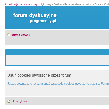
Aktualizacje na programosy.pl
:
Light Image Resizer
•
Rename Master
•
Helium
•
Opera
•
Chr
Strona główna
Usuń cookies utworzone przez forum
Jesteś pewny, że chcesz usunąć wszystkie cookies utworzone przez to Foru
Strona główna