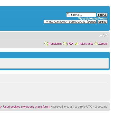
Wyszukiwarka Forum
Regulamin
FAQ
Rejestracja
Zaloguj
a
•
Usuń cookies utworzone przez forum
• Wszystkie czasy w strefie UTC + 2 godziny