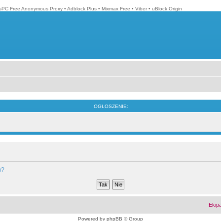
isPC Free Anonymous Proxy
•
Adblock Plus
•
Mixmax Free
•
Viber
•
uBlock Origin
OGŁOSZENIE:
m?
Ekip
Powered by
phpBB
© Group