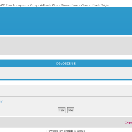
isPC Free Anonymous Proxy
•
Adblock Plus
•
Mixmax Free
•
Viber
•
uBlock Origin
OGŁOSZENIE:
m?
Ekip
Powered by
phpBB
© Group