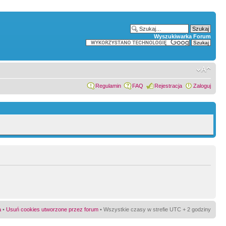
Wyszukiwarka Forum
Regulamin
FAQ
Rejestracja
Zaloguj
a
•
Usuń cookies utworzone przez forum
• Wszystkie czasy w strefie UTC + 2 godziny