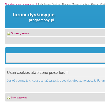
Aktualizacje na programosy.pl
:
Light Image Resizer
•
Rename Master
•
Helium
•
Opera
•
Chr
Strona główna
Usuń cookies utworzone przez forum
Jesteś pewny, że chcesz usunąć wszystkie cookies utworzone przez to Foru
Strona główna