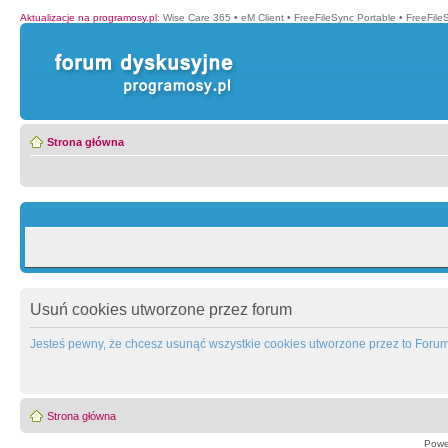
Aktualizacje na programosy.pl
:
Wise Care 365
•
eM Client
•
FreeFileSync Portable
•
FreeFile
Strona główna
Usuń cookies utworzone przez forum
Jesteś pewny, że chcesz usunąć wszystkie cookies utworzone przez to Foru
Strona główna
Powe