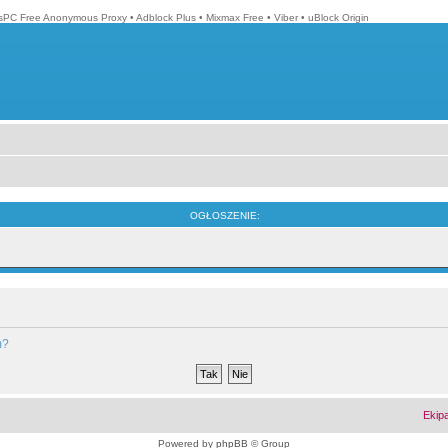
isPC Free Anonymous Proxy
•
Adblock Plus
•
Mixmax Free
•
Viber
•
uBlock Origin
OGŁOSZENIE:
m?
Ekip
Powered by
phpBB
© Group