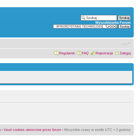
Wyszukiwarka Forum
Regulamin
FAQ
Rejestracja
Zaloguj
a
•
Usuń cookies utworzone przez forum
• Wszystkie czasy w strefie UTC + 2 godziny