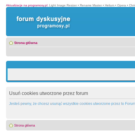
Aktualizacje na programosy.pl
:
Light Image Resizer
•
Rename Master
•
Helium
•
Opera
•
Chr
Strona główna
Usuń cookies utworzone przez forum
Jesteś pewny, że chcesz usunąć wszystkie cookies utworzone przez to Foru
Strona główna