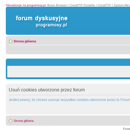
Aktualizacje na programosy.pl
:
Brave Browser
•
CrossFTP Portable
•
CrossFTP
•
System Mec
Strona główna
Usuń cookies utworzone przez forum
Jesteś pewny, że chcesz usunąć wszystkie cookies utworzone przez to Foru
Strona główna
Powe