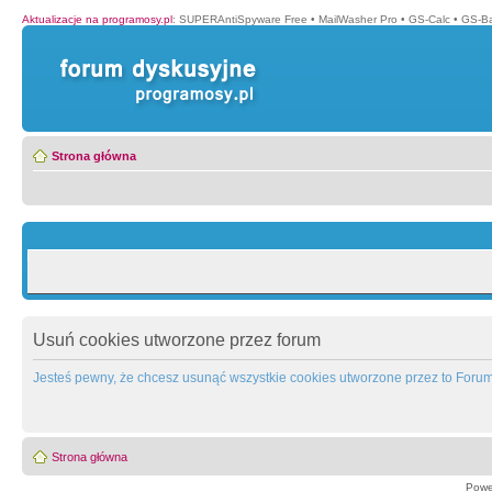
Aktualizacje na programosy.pl
:
SUPERAntiSpyware Free
•
MailWasher Pro
•
GS-Calc
•
GS-B
Strona główna
Usuń cookies utworzone przez forum
Jesteś pewny, że chcesz usunąć wszystkie cookies utworzone przez to Foru
Strona główna
Powe