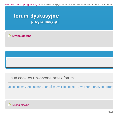
Aktualizacje na programosy.pl
:
SUPERAntiSpyware Free
•
MailWasher Pro
•
GS-Calc
•
GS-B
Strona główna
Usuń cookies utworzone przez forum
Jesteś pewny, że chcesz usunąć wszystkie cookies utworzone przez to Foru
Strona główna
Powe