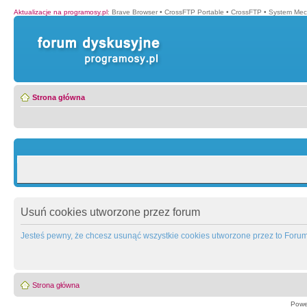
Aktualizacje na programosy.pl
:
Brave Browser
•
CrossFTP Portable
•
CrossFTP
•
System Mec
Strona główna
Usuń cookies utworzone przez forum
Jesteś pewny, że chcesz usunąć wszystkie cookies utworzone przez to Foru
Strona główna
Powe