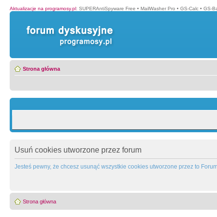
Aktualizacje na programosy.pl
:
SUPERAntiSpyware Free
•
MailWasher Pro
•
GS-Calc
•
GS-B
Strona główna
Usuń cookies utworzone przez forum
Jesteś pewny, że chcesz usunąć wszystkie cookies utworzone przez to Foru
Strona główna