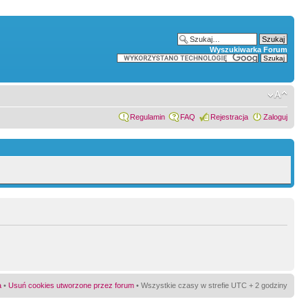
Wyszukiwarka Forum
Regulamin
FAQ
Rejestracja
Zaloguj
a
•
Usuń cookies utworzone przez forum
• Wszystkie czasy w strefie UTC + 2 godziny