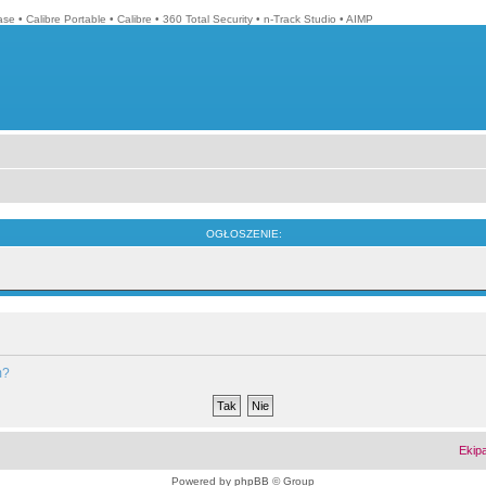
ase
•
Calibre Portable
•
Calibre
•
360 Total Security
•
n-Track Studio
•
AIMP
OGŁOSZENIE:
m?
Ekip
Powered by
phpBB
© Group