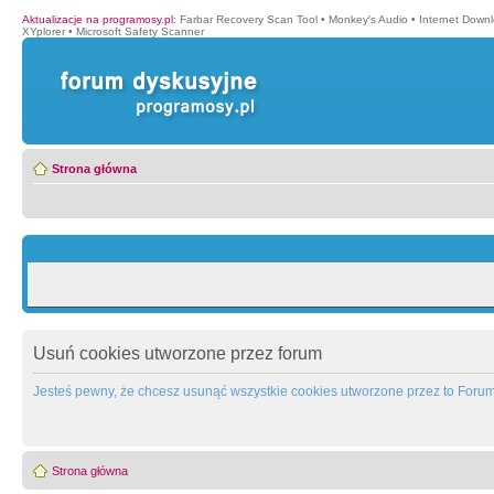
Aktualizacje na programosy.pl
:
Farbar Recovery Scan Tool
•
Monkey′s Audio
•
Internet Down
XYplorer
•
Microsoft Safety Scanner
Strona główna
Usuń cookies utworzone przez forum
Jesteś pewny, że chcesz usunąć wszystkie cookies utworzone przez to Foru
Strona główna