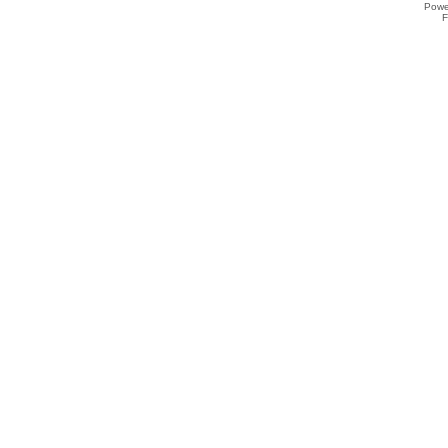
Powe
F