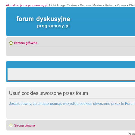
Aktualizacje na programosy.pl
:
Light Image Resizer
•
Rename Master
•
Helium
•
Opera
•
Chr
Strona główna
Usuń cookies utworzone przez forum
Jesteś pewny, że chcesz usunąć wszystkie cookies utworzone przez to Foru
Strona główna
Powe