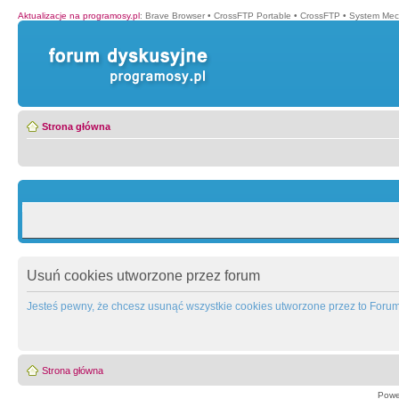
Aktualizacje na programosy.pl
:
Brave Browser
•
CrossFTP Portable
•
CrossFTP
•
System Mec
Strona główna
Usuń cookies utworzone przez forum
Jesteś pewny, że chcesz usunąć wszystkie cookies utworzone przez to Foru
Strona główna
Powe