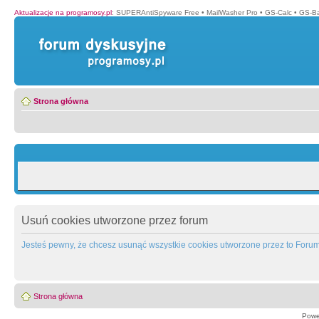
Aktualizacje na programosy.pl
:
SUPERAntiSpyware Free
•
MailWasher Pro
•
GS-Calc
•
GS-B
Strona główna
Usuń cookies utworzone przez forum
Jesteś pewny, że chcesz usunąć wszystkie cookies utworzone przez to Foru
Strona główna
Powe