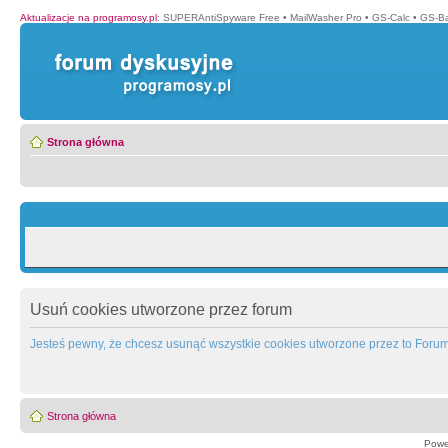
Aktualizacje na programosy.pl
:
SUPERAntiSpyware Free
•
MailWasher Pro
•
GS-Calc
•
GS-B
Strona główna
Usuń cookies utworzone przez forum
Jesteś pewny, że chcesz usunąć wszystkie cookies utworzone przez to Foru
Strona główna
Powe