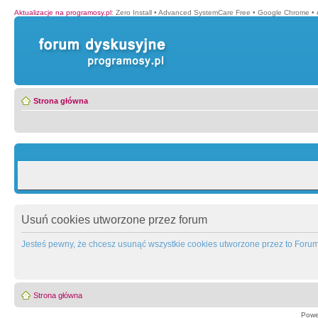
Aktualizacje na programosy.pl
:
Zero Install
•
Advanced SystemCare Free
•
Google Chrome
•
Strona główna
Usuń cookies utworzone przez forum
Jesteś pewny, że chcesz usunąć wszystkie cookies utworzone przez to Foru
Strona główna
Powe