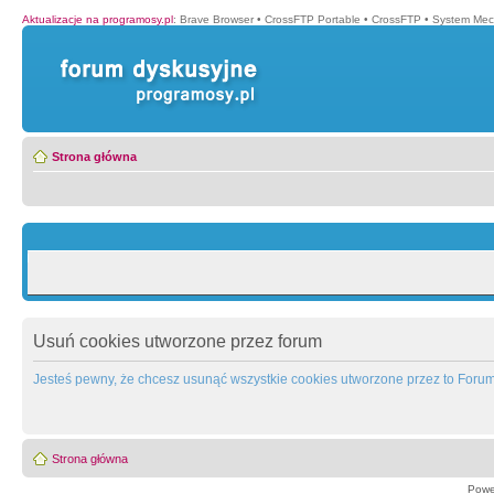
Aktualizacje na programosy.pl
:
Brave Browser
•
CrossFTP Portable
•
CrossFTP
•
System Mec
Strona główna
Usuń cookies utworzone przez forum
Jesteś pewny, że chcesz usunąć wszystkie cookies utworzone przez to Foru
Strona główna
Powe