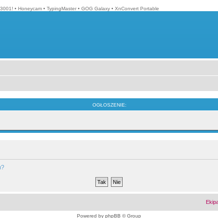
3001!
•
Honeycam
•
TypingMaster
•
GOG Galaxy
•
XnConvert Portable
OGŁOSZENIE:
m?
Ekip
Powered by
phpBB
© Group