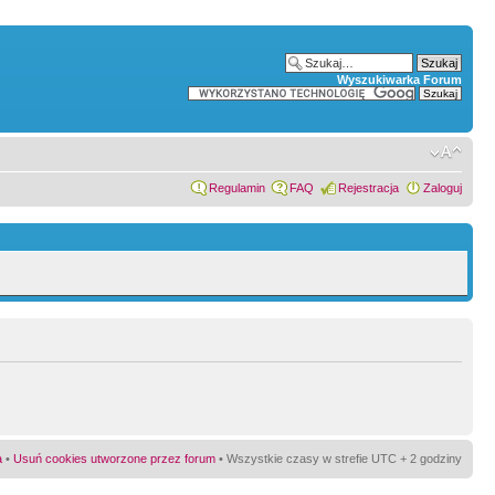
Wyszukiwarka Forum
Regulamin
FAQ
Rejestracja
Zaloguj
a
•
Usuń cookies utworzone przez forum
• Wszystkie czasy w strefie UTC + 2 godziny