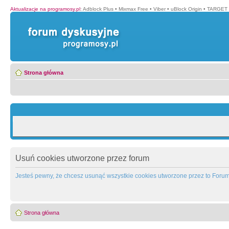
Aktualizacje na programosy.pl
:
Adblock Plus
•
Mixmax Free
•
Viber
•
uBlock Origin
•
TARGET 
Strona główna
Usuń cookies utworzone przez forum
Jesteś pewny, że chcesz usunąć wszystkie cookies utworzone przez to Foru
Strona główna