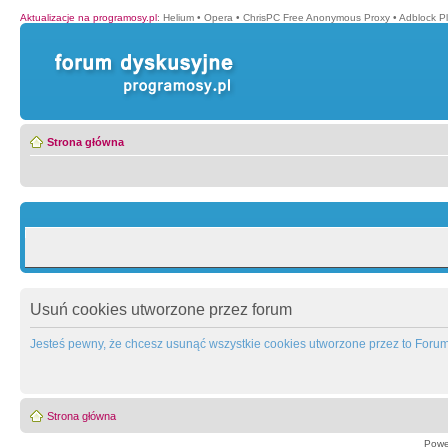
Aktualizacje na programosy.pl
:
Helium
•
Opera
•
ChrisPC Free Anonymous Proxy
•
Adblock P
Strona główna
Usuń cookies utworzone przez forum
Jesteś pewny, że chcesz usunąć wszystkie cookies utworzone przez to Foru
Strona główna
Powe