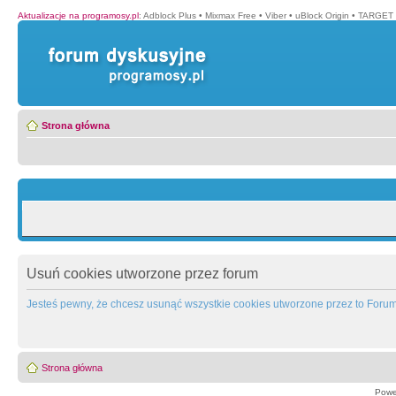
Aktualizacje na programosy.pl
:
Adblock Plus
•
Mixmax Free
•
Viber
•
uBlock Origin
•
TARGET 
Strona główna
Usuń cookies utworzone przez forum
Jesteś pewny, że chcesz usunąć wszystkie cookies utworzone przez to Foru
Strona główna
Powe