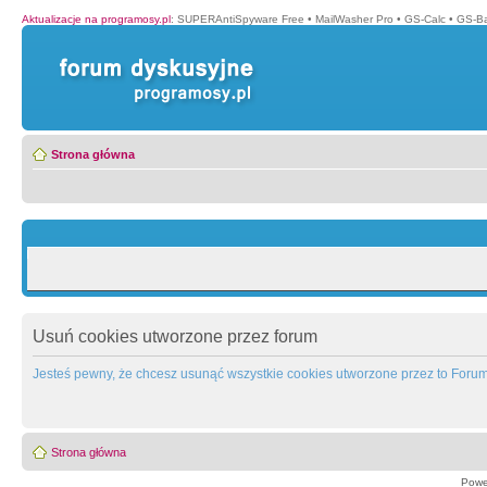
Aktualizacje na programosy.pl
:
SUPERAntiSpyware Free
•
MailWasher Pro
•
GS-Calc
•
GS-B
Strona główna
Usuń cookies utworzone przez forum
Jesteś pewny, że chcesz usunąć wszystkie cookies utworzone przez to Foru
Strona główna
Powe