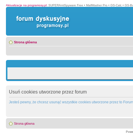
Aktualizacje na programosy.pl
:
SUPERAntiSpyware Free
•
MailWasher Pro
•
GS-Calc
•
GS-B
Strona główna
Usuń cookies utworzone przez forum
Jesteś pewny, że chcesz usunąć wszystkie cookies utworzone przez to Foru
Strona główna
Powe