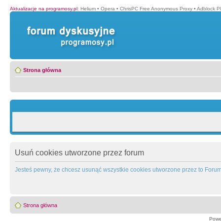
Aktualizacje na programosy.pl
:
Helium
•
Opera
•
ChrisPC Free Anonymous Proxy
•
Adblock P
Strona główna
Usuń cookies utworzone przez forum
Jesteś pewny, że chcesz usunąć wszystkie cookies utworzone przez to Foru
Strona główna
Powe