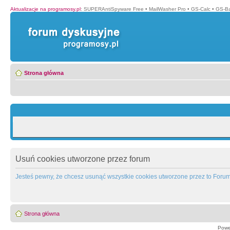
Aktualizacje na programosy.pl
:
SUPERAntiSpyware Free
•
MailWasher Pro
•
GS-Calc
•
GS-B
Strona główna
Usuń cookies utworzone przez forum
Jesteś pewny, że chcesz usunąć wszystkie cookies utworzone przez to Foru
Strona główna
Powe