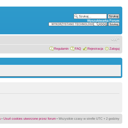
Wyszukiwarka Forum
Regulamin
FAQ
Rejestracja
Zaloguj
a
•
Usuń cookies utworzone przez forum
• Wszystkie czasy w strefie UTC + 2 godziny