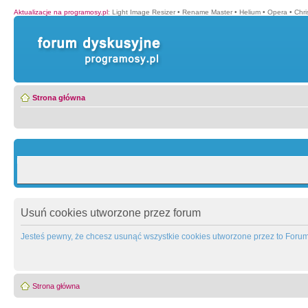
Aktualizacje na programosy.pl
:
Light Image Resizer
•
Rename Master
•
Helium
•
Opera
•
Chr
Strona główna
Usuń cookies utworzone przez forum
Jesteś pewny, że chcesz usunąć wszystkie cookies utworzone przez to Foru
Strona główna