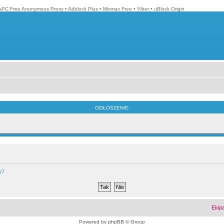
isPC Free Anonymous Proxy
•
Adblock Plus
•
Mixmax Free
•
Viber
•
uBlock Origin
OGŁOSZENIE:
m?
Ekip
Powered by
phpBB
© Group