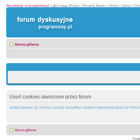
Aktualizacje na programosy.pl
:
Light Image Resizer
•
Rename Master
•
Helium
•
Opera
•
Chr
Strona główna
Usuń cookies utworzone przez forum
Jesteś pewny, że chcesz usunąć wszystkie cookies utworzone przez to Foru
Strona główna
Powe