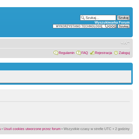
Wyszukiwarka Forum
Regulamin
FAQ
Rejestracja
Zaloguj
a
•
Usuń cookies utworzone przez forum
• Wszystkie czasy w strefie UTC + 2 godziny