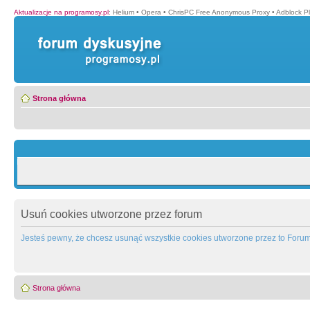
Aktualizacje na programosy.pl
:
Helium
•
Opera
•
ChrisPC Free Anonymous Proxy
•
Adblock P
Strona główna
Usuń cookies utworzone przez forum
Jesteś pewny, że chcesz usunąć wszystkie cookies utworzone przez to Foru
Strona główna