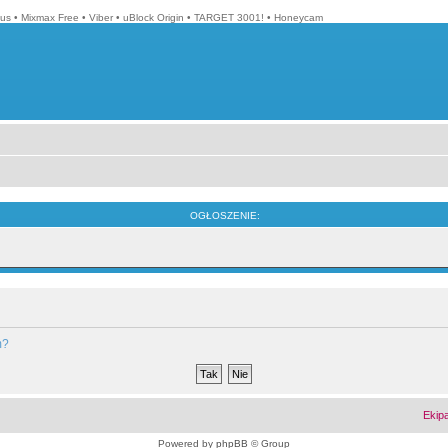
lus
•
Mixmax Free
•
Viber
•
uBlock Origin
•
TARGET 3001!
•
Honeycam
OGŁOSZENIE:
m?
Ekip
Powered by
phpBB
© Group