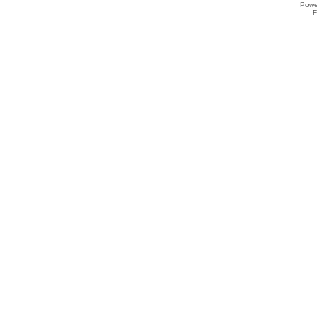
Powe
F