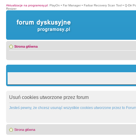
Aktualizacje na programosy.pl
:
PlayOn
•
Far Manager
•
Farbar Recovery Scan Tool
•
Q-Dir P
Resizer
Strona główna
Usuń cookies utworzone przez forum
Jesteś pewny, że chcesz usunąć wszystkie cookies utworzone przez to Foru
Strona główna