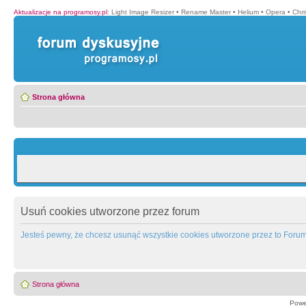
Aktualizacje na programosy.pl
:
Light Image Resizer
•
Rename Master
•
Helium
•
Opera
•
Chr
Strona główna
Usuń cookies utworzone przez forum
Jesteś pewny, że chcesz usunąć wszystkie cookies utworzone przez to Foru
Strona główna
Powe