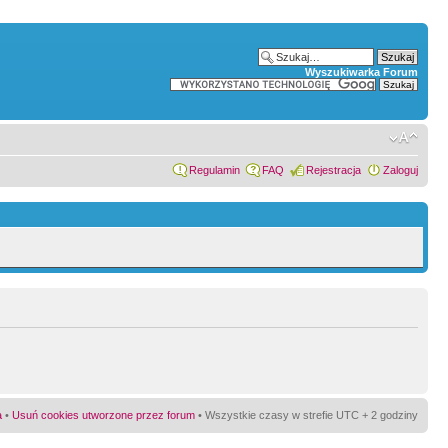
Wyszukiwarka Forum
Regulamin
FAQ
Rejestracja
Zaloguj
a
•
Usuń cookies utworzone przez forum
• Wszystkie czasy w strefie UTC + 2 godziny