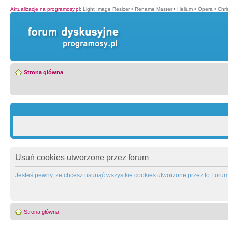
Aktualizacje na programosy.pl
:
Light Image Resizer
•
Rename Master
•
Helium
•
Opera
•
Chr
Strona główna
Usuń cookies utworzone przez forum
Jesteś pewny, że chcesz usunąć wszystkie cookies utworzone przez to Foru
Strona główna