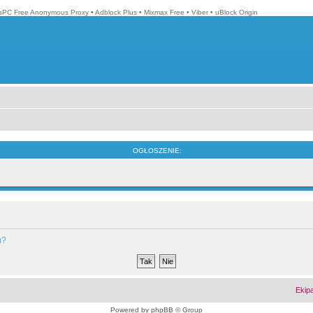
isPC Free Anonymous Proxy
•
Adblock Plus
•
Mixmax Free
•
Viber
•
uBlock Origin
OGŁOSZENIE:
m?
Ekip
Powered by
phpBB
© Group