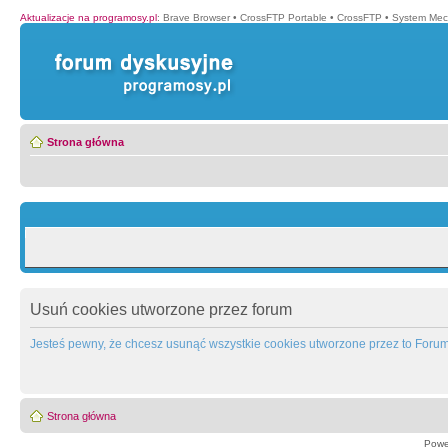
Aktualizacje na programosy.pl
:
Brave Browser
•
CrossFTP Portable
•
CrossFTP
•
System Mec
Strona główna
Usuń cookies utworzone przez forum
Jesteś pewny, że chcesz usunąć wszystkie cookies utworzone przez to Foru
Strona główna
Powe